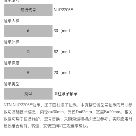
轴承型号
现行代号
NUP2206E
轴承内径
d
30（mm）
轴承外径
D
62（mm）
轴承宽度
B
20（mm）
轴承类型
类型
圆柱滚子轴承
NTN NUP2206E轴承，属于圆柱滚子轴承。本页整理该型号轴承的尺寸参
数与基础技术信息，内径d=30mm、外径D=62mm、宽度B=20mm。相关
数据可用于设备维护、型号替换、采购沟通和初步选型参考；实际应用时
建议结合载荷、转速、安装空间和工况要求确认。