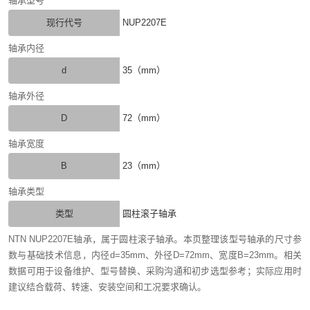
轴承型号
现行代号
NUP2207E
轴承内径
d
35（mm）
轴承外径
D
72（mm）
轴承宽度
B
23（mm）
轴承类型
类型
圆柱滚子轴承
NTN NUP2207E轴承，属于圆柱滚子轴承。本页整理该型号轴承的尺寸参
数与基础技术信息，内径d=35mm、外径D=72mm、宽度B=23mm。相关
数据可用于设备维护、型号替换、采购沟通和初步选型参考；实际应用时
建议结合载荷、转速、安装空间和工况要求确认。