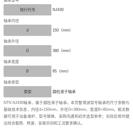
轴承型号
现行代号
NJ430
轴承内径
d
150（mm）
轴承外径
D
380（mm）
轴承宽度
B
85（mm）
轴承类型
类型
圆柱滚子轴承
NTN NJ430轴承，属于圆柱滚子轴承。本页整理该型号轴承的尺寸参数与
基础技术信息，内径d=150mm、外径D=380mm、宽度B=85mm。相关数
据可用于设备维护、型号替换、采购沟通和初步选型参考；实际应用时建
议结合载荷、转速、安装空间和工况要求确认。