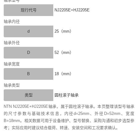
轴承型号
现行代号
NJ2205E+HJ2205E
轴承内径
d
25（mm）
轴承外径
D
52（mm）
轴承宽度
B
18（mm）
轴承类型
类型
圆柱滚子轴承
NTN NJ2205E+HJ2205E轴承，属于圆柱滚子轴承。本页整理该型号轴承
的尺寸参数与基础技术信息，内径d=25mm、外径D=52mm、宽度
B=18mm。相关数据可用于设备维护、型号替换、采购沟通和初步选型参
考；实际应用时建议结合载荷、转速、安装空间和工况要求确认。