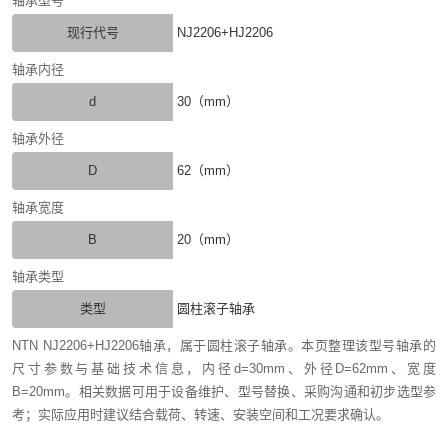
轴承型号
现行代号
NJ2206+HJ2206
轴承内径
d
30（mm）
轴承外径
D
62（mm）
轴承宽度
B
20（mm）
轴承类型
类型
圆柱滚子轴承
NTN NJ2206+HJ2206轴承，属于圆柱滚子轴承。本页整理该型号轴承的
尺寸参数与基础技术信息，内径d=30mm、外径D=62mm、宽度
B=20mm。相关数据可用于设备维护、型号替换、采购沟通和初步选型参
考；实际应用时建议结合载荷、转速、安装空间和工况要求确认。