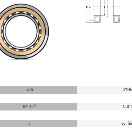
品牌
NTN
现行代号
NUP
d
80（