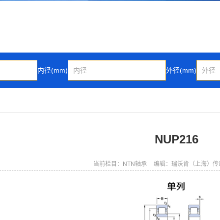
内径(mm)
外径(mm)
NUP216
当前栏目：NTN轴承
编辑：瑞沃肯（上海）传