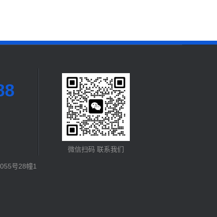
88
微信扫码 联系我们
55号28幢1