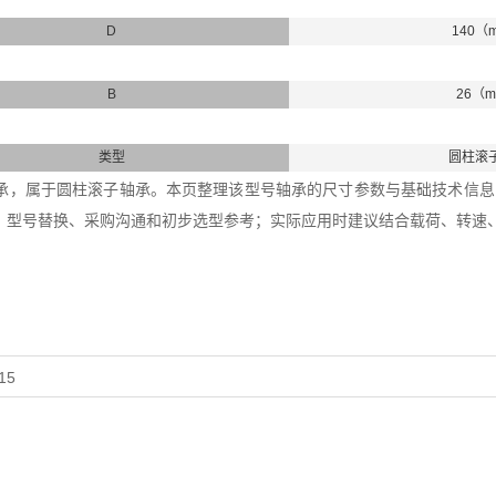
D
140（
B
26（
类型
圆柱滚
16轴承，属于圆柱滚子轴承。本页整理该型号轴承的尺寸参数与基础技术信息，内
、型号替换、采购沟通和初步选型参考；实际应用时建议结合载荷、转速
15