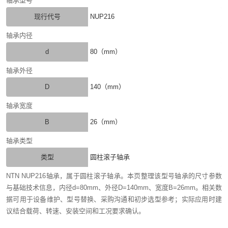
轴承型号
现行代号
NUP216
轴承内径
d
80（mm）
轴承外径
D
140（mm）
轴承宽度
B
26（mm）
轴承类型
类型
圆柱滚子轴承
NTN NUP216轴承，属于圆柱滚子轴承。本页整理该型号轴承的尺寸参数
与基础技术信息，内径d=80mm、外径D=140mm、宽度B=26mm。相关数
据可用于设备维护、型号替换、采购沟通和初步选型参考；实际应用时建
议结合载荷、转速、安装空间和工况要求确认。