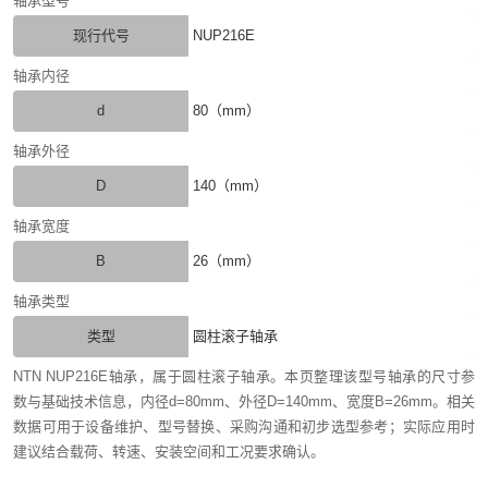
轴承型号
现行代号
NUP216E
轴承内径
d
80（mm）
轴承外径
D
140（mm）
轴承宽度
B
26（mm）
轴承类型
类型
圆柱滚子轴承
NTN NUP216E轴承，属于圆柱滚子轴承。本页整理该型号轴承的尺寸参
数与基础技术信息，内径d=80mm、外径D=140mm、宽度B=26mm。相关
数据可用于设备维护、型号替换、采购沟通和初步选型参考；实际应用时
建议结合载荷、转速、安装空间和工况要求确认。