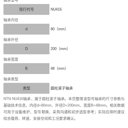
轴承型号
现行代号
NU416
轴承内径
d
80（mm）
轴承外径
D
200（mm）
轴承宽度
B
48（mm）
轴承类型
类型
圆柱滚子轴承
NTN NU416轴承，属于圆柱滚子轴承。本页整理该型号轴承的尺寸参数与
基础技术信息，内径d=80mm、外径D=200mm、宽度B=48mm。相关数据
可用于设备维护、型号替换、采购沟通和初步选型参考；实际应用时建议
结合载荷、转速、安装空间和工况要求确认。