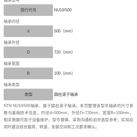
轴承型号
现行代号
NU10/500
轴承内径
d
500（mm）
轴承外径
D
720（mm）
轴承宽度
B
100（mm）
轴承类型
类型
圆柱滚子轴承
NTN NU10/500轴承，属于圆柱滚子轴承。本页整理该型号轴承的尺寸参
数与基础技术信息，内径d=500mm、外径D=720mm、宽度B=100mm。
相关数据可用于设备维护、型号替换、采购沟通和初步选型参考；实际应
用时建议结合载荷、转速、安装空间和工况要求确认。