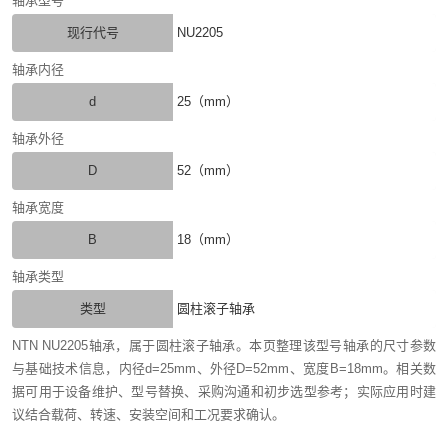
轴承型号
现行代号
NU2205
轴承内径
d
25（mm）
轴承外径
D
52（mm）
轴承宽度
B
18（mm）
轴承类型
类型
圆柱滚子轴承
NTN NU2205轴承，属于圆柱滚子轴承。本页整理该型号轴承的尺寸参数
与基础技术信息，内径d=25mm、外径D=52mm、宽度B=18mm。相关数
据可用于设备维护、型号替换、采购沟通和初步选型参考；实际应用时建
议结合载荷、转速、安装空间和工况要求确认。