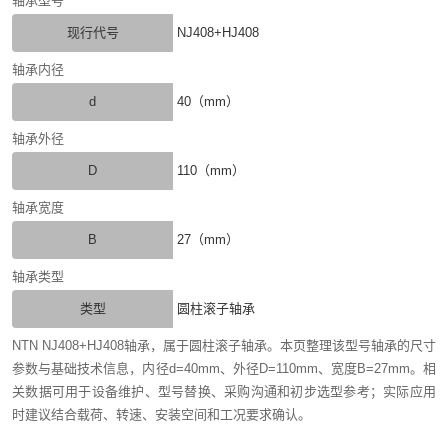
轴承型号
现行代号
NJ408+HJ408
轴承内径
d
40（mm）
轴承外径
D
110（mm）
轴承宽度
B
27（mm）
轴承类型
类型
圆柱滚子轴承
NTN NJ408+HJ408轴承，属于圆柱滚子轴承。本页整理该型号轴承的尺寸
参数与基础技术信息，内径d=40mm、外径D=110mm、宽度B=27mm。相
关数据可用于设备维护、型号替换、采购沟通和初步选型参考；实际应用
时建议结合载荷、转速、安装空间和工况要求确认。