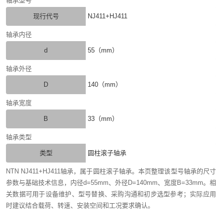
轴承型号
现行代号
NJ411+HJ411
轴承内径
d
55（mm）
轴承外径
D
140（mm）
轴承宽度
B
33（mm）
轴承类型
类型
圆柱滚子轴承
NTN NJ411+HJ411轴承，属于圆柱滚子轴承。本页整理该型号轴承的尺寸
参数与基础技术信息，内径d=55mm、外径D=140mm、宽度B=33mm。相
关数据可用于设备维护、型号替换、采购沟通和初步选型参考；实际应用
时建议结合载荷、转速、安装空间和工况要求确认。