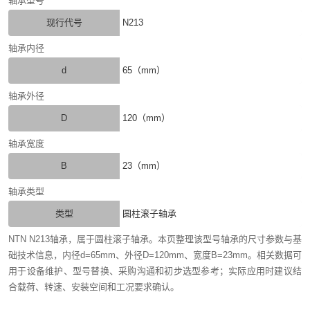
轴承型号
现行代号
N213
轴承内径
d
65（mm）
轴承外径
D
120（mm）
轴承宽度
B
23（mm）
轴承类型
类型
圆柱滚子轴承
NTN N213轴承，属于圆柱滚子轴承。本页整理该型号轴承的尺寸参数与基
础技术信息，内径d=65mm、外径D=120mm、宽度B=23mm。相关数据可
用于设备维护、型号替换、采购沟通和初步选型参考；实际应用时建议结
合载荷、转速、安装空间和工况要求确认。