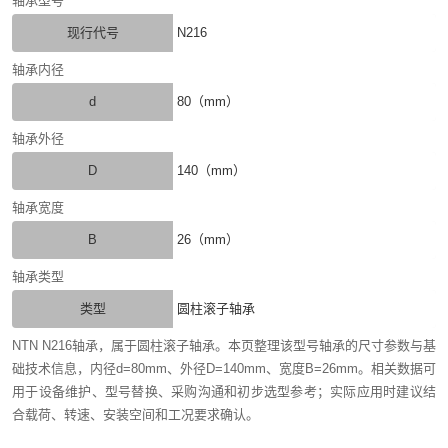
轴承型号
现行代号
N216
轴承内径
d
80（mm）
轴承外径
D
140（mm）
轴承宽度
B
26（mm）
轴承类型
类型
圆柱滚子轴承
NTN N216轴承，属于圆柱滚子轴承。本页整理该型号轴承的尺寸参数与基
础技术信息，内径d=80mm、外径D=140mm、宽度B=26mm。相关数据可
用于设备维护、型号替换、采购沟通和初步选型参考；实际应用时建议结
合载荷、转速、安装空间和工况要求确认。