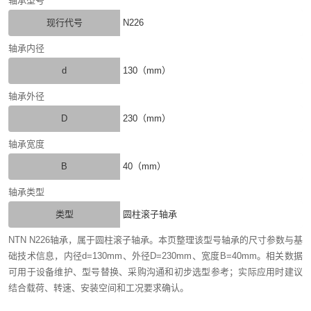
轴承型号
现行代号
N226
轴承内径
d
130（mm）
轴承外径
D
230（mm）
轴承宽度
B
40（mm）
轴承类型
类型
圆柱滚子轴承
NTN N226轴承，属于圆柱滚子轴承。本页整理该型号轴承的尺寸参数与基
础技术信息，内径d=130mm、外径D=230mm、宽度B=40mm。相关数据
可用于设备维护、型号替换、采购沟通和初步选型参考；实际应用时建议
结合载荷、转速、安装空间和工况要求确认。