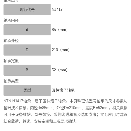
轴承型号
现行代号
NJ417
轴承内径
d
85（mm）
轴承外径
D
210（mm）
轴承宽度
B
52（mm）
轴承类型
类型
圆柱滚子轴承
NTN NJ417轴承，属于圆柱滚子轴承。本页整理该型号轴承的尺寸参数与
基础技术信息，内径d=85mm、外径D=210mm、宽度B=52mm。相关数据
可用于设备维护、型号替换、采购沟通和初步选型参考；实际应用时建议
结合载荷、转速、安装空间和工况要求确认。