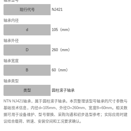
轴承型号
现行代号
NJ421
轴承内径
d
105（mm）
轴承外径
D
260（mm）
轴承宽度
B
60（mm）
轴承类型
类型
圆柱滚子轴承
NTN NJ421轴承，属于圆柱滚子轴承。本页整理该型号轴承的尺寸参数与
基础技术信息，内径d=105mm、外径D=260mm、宽度B=60mm。相关数
据可用于设备维护、型号替换、采购沟通和初步选型参考；实际应用时建
议结合载荷、转速、安装空间和工况要求确认。