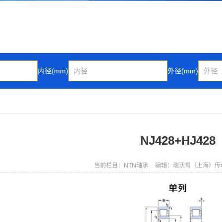
内径(mm)
外径(mm)
NJ428+HJ428
当前栏目：NTN轴承
编辑：瑞沃肯（上海）传