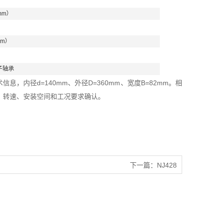
mm）
mm）
子轴承
息，内径d=140mm、外径D=360mm、宽度B=82mm。相
、转速、安装空间和工况要求确认。
下一篇：
NJ428