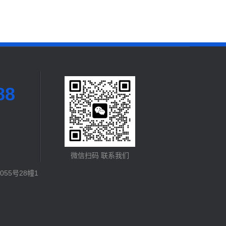
88
微信扫码 联系我们
55号28幢1