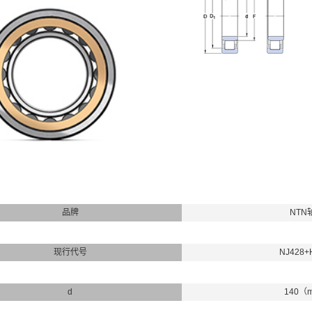
品牌
NTN
现行代号
NJ428+
d
140（