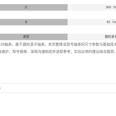
D
360（
B
82（
类型
圆柱滚
+HJ428轴承，属于圆柱滚子轴承。本页整理该型号轴承的尺寸参数与基础技术信
备维护、型号替换、采购沟通和初步选型参考；实际应用时建议结合载荷
0