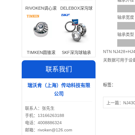
轴承外径
RIVOKEN调心滚
DELEBOX深沟球
子轴承
轴承
轴承宽度
轴承类型
NTN NJ428
TIMKEN圆锥滚
SKF深沟球轴承
关数据可用于设
子轴承
联系我们
标签：
瑞沃肯（上海）传动科技有限
公司
上一篇：
NJ43
联系人：张先生
手机：13166263188
电话：4008886324
邮箱：rivoken@126.com