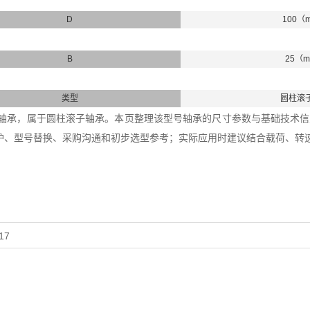
D
100（
B
25（
类型
圆柱滚
211E轴承，属于圆柱滚子轴承。本页整理该型号轴承的尺寸参数与基础技术信息
护、型号替换、采购沟通和初步选型参考；实际应用时建议结合载荷、转
17