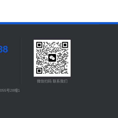
88
微信扫码 联系我们
55号28幢1