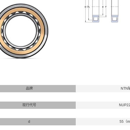
品牌
NTN
现行代号
NUP2
d
55（