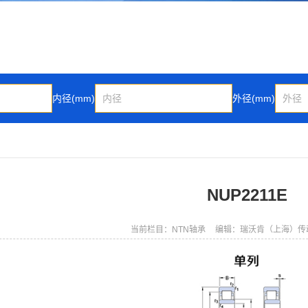
内径(mm)
外径(mm)
NUP2211E
当前栏目：NTN轴承
编辑：瑞沃肯（上海）传