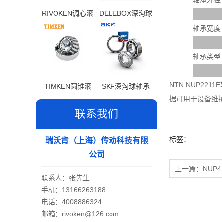
轴承外径
RIVOKEN调心滚
DELEBOX深沟球
子轴承
轴承
轴承宽度
轴承类型
NTN NUP2
TIMKEN圆锥滚
SKF深沟球轴承
据可用于设备维
子轴承
联系我们
标签：
瑞沃肯（上海）传动科技有限
公司
上一篇：
NUP4
联系人：张先生
手机：13166263188
电话：4008886324
邮箱：rivoken@126.com