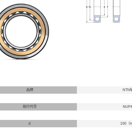
品牌
NTN
现行代号
NUP
d
100（