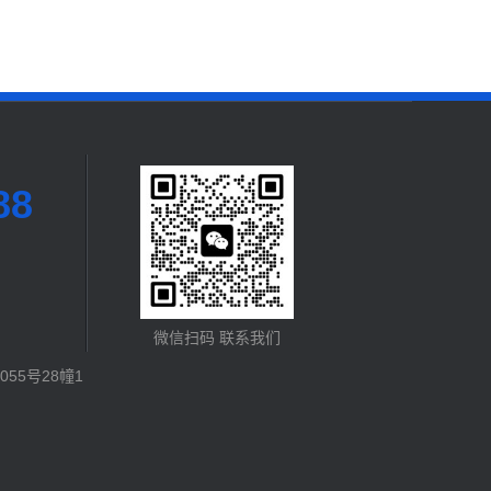
88
微信扫码 联系我们
55号28幢1