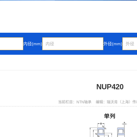
内径(mm)
外径(mm)
NUP420
当前栏目：NTN轴承
编辑：瑞沃肯（上海）传