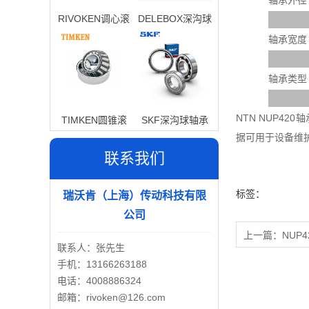
轴承外径
RIVOKEN调心滚
DELEBOX深沟球
子轴承
轴承
轴承宽度
轴承类型
NTN NUP4
TIMKEN圆锥滚
SKF深沟球轴承
据可用于设备维
子轴承
联系我们
标签：
瑞沃肯（上海）传动科技有限
公司
上一篇：
NUP4
联系人：张先生
手机：13166263188
电话：4008886324
邮箱：rivoken@126.com