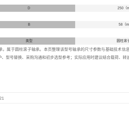
D
250（
B
58（
类型
圆柱滚
20轴承，属于圆柱滚子轴承。本页整理该型号轴承的尺寸参数与基础技术信息，内
护、型号替换、采购沟通和初步选型参考；实际应用时建议结合载荷、转
21