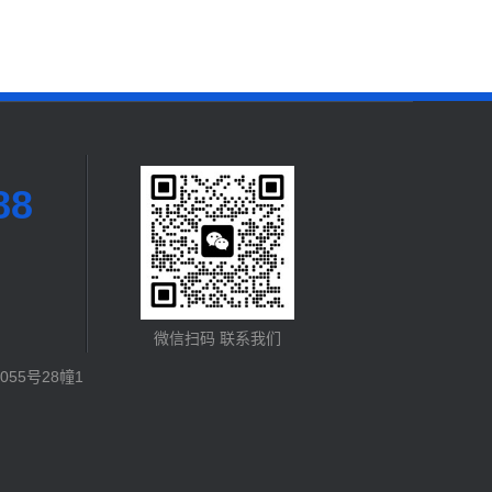
88
微信扫码 联系我们
55号28幢1