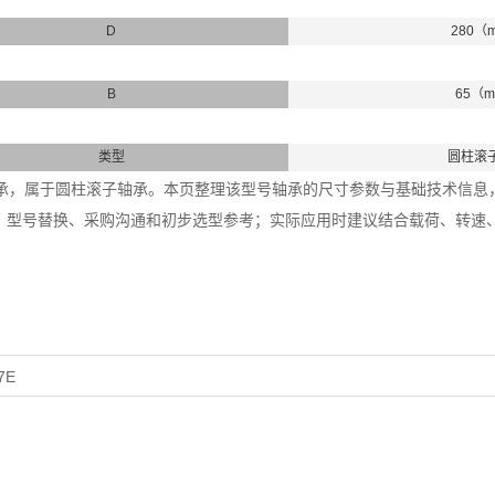
D
280（
B
65（
类型
圆柱滚
22轴承，属于圆柱滚子轴承。本页整理该型号轴承的尺寸参数与基础技术信息，内
、型号替换、采购沟通和初步选型参考；实际应用时建议结合载荷、转速
7E