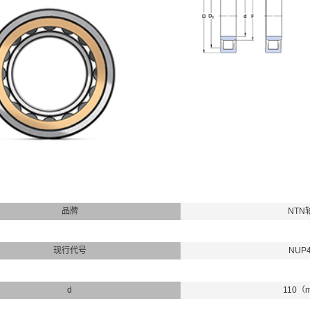
品牌
NTN
现行代号
NUP
d
110（