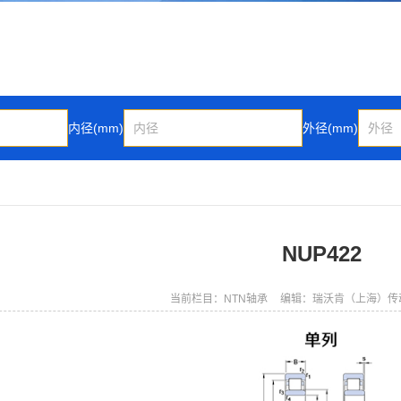
内径(mm)
外径(mm)
NUP422
当前栏目：NTN轴承
编辑：瑞沃肯（上海）传