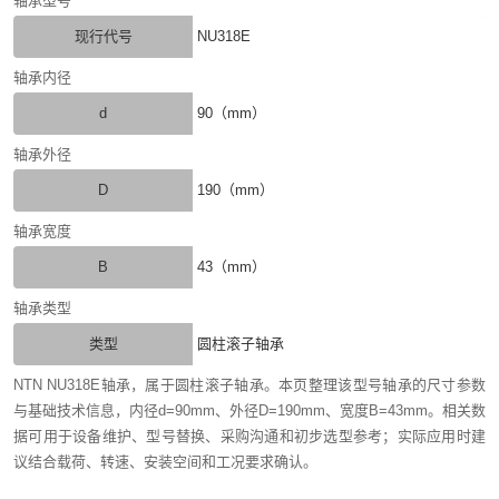
轴承型号
现行代号
NU318E
轴承内径
d
90（mm）
轴承外径
D
190（mm）
轴承宽度
B
43（mm）
轴承类型
类型
圆柱滚子轴承
NTN NU318E轴承，属于圆柱滚子轴承。本页整理该型号轴承的尺寸参数
与基础技术信息，内径d=90mm、外径D=190mm、宽度B=43mm。相关数
据可用于设备维护、型号替换、采购沟通和初步选型参考；实际应用时建
议结合载荷、转速、安装空间和工况要求确认。