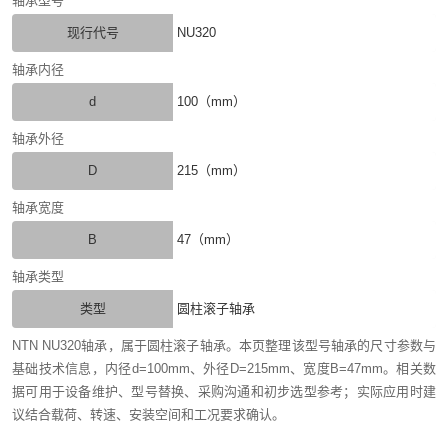
轴承型号
现行代号
NU320
轴承内径
d
100（mm）
轴承外径
D
215（mm）
轴承宽度
B
47（mm）
轴承类型
类型
圆柱滚子轴承
NTN NU320轴承，属于圆柱滚子轴承。本页整理该型号轴承的尺寸参数与
基础技术信息，内径d=100mm、外径D=215mm、宽度B=47mm。相关数
据可用于设备维护、型号替换、采购沟通和初步选型参考；实际应用时建
议结合载荷、转速、安装空间和工况要求确认。