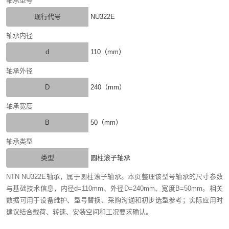
轴承型号
现行代号
NU322E
轴承内径
d
110（mm）
轴承外径
D
240（mm）
轴承宽度
B
50（mm）
轴承类型
类型
圆柱滚子轴承
NTN NU322E轴承，属于圆柱滚子轴承。本页整理该型号轴承的尺寸参数
与基础技术信息，内径d=110mm、外径D=240mm、宽度B=50mm。相关
数据可用于设备维护、型号替换、采购沟通和初步选型参考；实际应用时
建议结合载荷、转速、安装空间和工况要求确认。