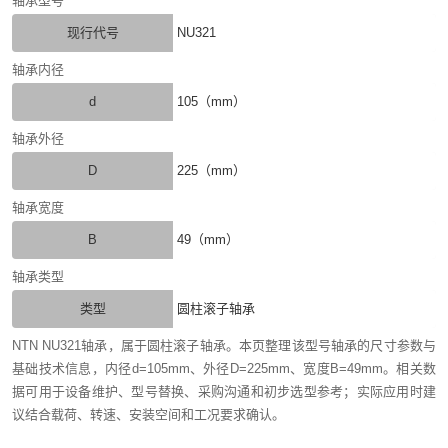
轴承型号
现行代号
NU321
轴承内径
d
105（mm）
轴承外径
D
225（mm）
轴承宽度
B
49（mm）
轴承类型
类型
圆柱滚子轴承
NTN NU321轴承，属于圆柱滚子轴承。本页整理该型号轴承的尺寸参数与
基础技术信息，内径d=105mm、外径D=225mm、宽度B=49mm。相关数
据可用于设备维护、型号替换、采购沟通和初步选型参考；实际应用时建
议结合载荷、转速、安装空间和工况要求确认。