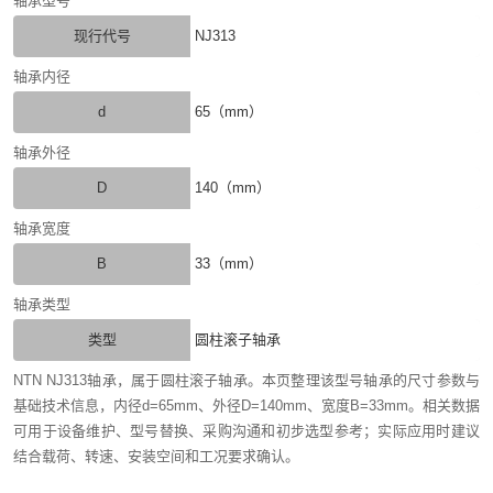
轴承型号
现行代号
NJ313
轴承内径
d
65（mm）
轴承外径
D
140（mm）
轴承宽度
B
33（mm）
轴承类型
类型
圆柱滚子轴承
NTN NJ313轴承，属于圆柱滚子轴承。本页整理该型号轴承的尺寸参数与
基础技术信息，内径d=65mm、外径D=140mm、宽度B=33mm。相关数据
可用于设备维护、型号替换、采购沟通和初步选型参考；实际应用时建议
结合载荷、转速、安装空间和工况要求确认。