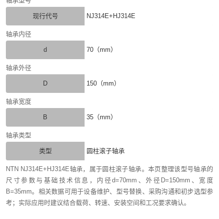
轴承型号
现行代号
NJ314E+HJ314E
轴承内径
d
70（mm）
轴承外径
D
150（mm）
轴承宽度
B
35（mm）
轴承类型
类型
圆柱滚子轴承
NTN NJ314E+HJ314E轴承，属于圆柱滚子轴承。本页整理该型号轴承的
尺寸参数与基础技术信息，内径d=70mm、外径D=150mm、宽度
B=35mm。相关数据可用于设备维护、型号替换、采购沟通和初步选型参
考；实际应用时建议结合载荷、转速、安装空间和工况要求确认。