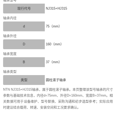
轴承型号
现行代号
NJ315+HJ315
轴承内径
d
75（mm）
轴承外径
D
160（mm）
轴承宽度
B
37（mm）
轴承类型
类型
圆柱滚子轴承
NTN NJ315+HJ315轴承，属于圆柱滚子轴承。本页整理该型号轴承的尺寸
参数与基础技术信息，内径d=75mm、外径D=160mm、宽度B=37mm。相
关数据可用于设备维护、型号替换、采购沟通和初步选型参考；实际应用
时建议结合载荷、转速、安装空间和工况要求确认。