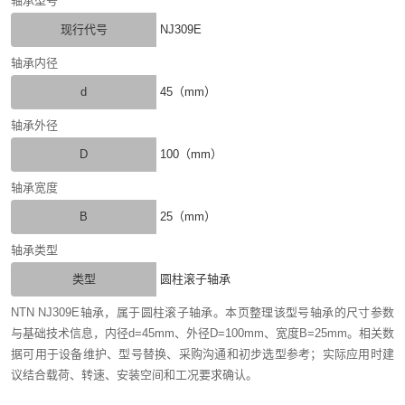
轴承型号
现行代号
NJ309E
轴承内径
d
45（mm）
轴承外径
D
100（mm）
轴承宽度
B
25（mm）
轴承类型
类型
圆柱滚子轴承
NTN NJ309E轴承，属于圆柱滚子轴承。本页整理该型号轴承的尺寸参数
与基础技术信息，内径d=45mm、外径D=100mm、宽度B=25mm。相关数
据可用于设备维护、型号替换、采购沟通和初步选型参考；实际应用时建
议结合载荷、转速、安装空间和工况要求确认。