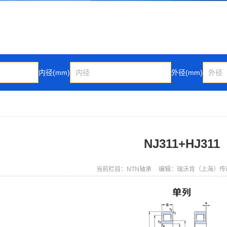
内径(mm)
外径(mm)
NJ311+HJ311
当前栏目：NTN轴承
编辑：瑞沃肯（上海）传