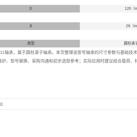
D
120（
B
29（
类型
圆柱滚
+HJ311轴承，属于圆柱滚子轴承。本页整理该型号轴承的尺寸参数与基础技术信
维护、型号替换、采购沟通和初步选型参考；实际应用时建议结合载荷、
1E