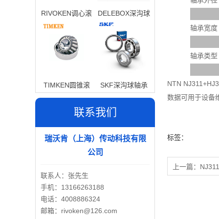
轴承外径
RIVOKEN调心滚
DELEBOX深沟球
子轴承
轴承
轴承宽度
轴承类型
NTN NJ311
TIMKEN圆锥滚
SKF深沟球轴承
数据可用于设备
子轴承
联系我们
标签：
瑞沃肯（上海）传动科技有限
公司
上一篇：
NJ31
联系人：张先生
手机：13166263188
电话：4008886324
邮箱：rivoken@126.com