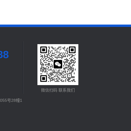
88
微信扫码 联系我们
55号28幢1