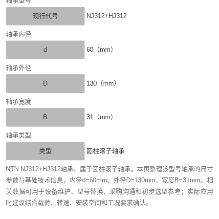
轴承型号
现行代号
NJ312+HJ312
轴承内径
d
60（mm）
轴承外径
D
130（mm）
轴承宽度
B
31（mm）
轴承类型
类型
圆柱滚子轴承
NTN NJ312+HJ312轴承，属于圆柱滚子轴承。本页整理该型号轴承的尺寸
参数与基础技术信息，内径d=60mm、外径D=130mm、宽度B=31mm。相
关数据可用于设备维护、型号替换、采购沟通和初步选型参考；实际应用
时建议结合载荷、转速、安装空间和工况要求确认。