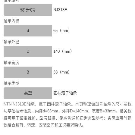
轴承型号
现行代号
NJ313E
轴承内径
d
65（mm）
轴承外径
D
140（mm）
轴承宽度
B
33（mm）
轴承类型
类型
圆柱滚子轴承
NTN NJ313E轴承，属于圆柱滚子轴承。本页整理该型号轴承的尺寸参数
与基础技术信息，内径d=65mm、外径D=140mm、宽度B=33mm。相关数
据可用于设备维护、型号替换、采购沟通和初步选型参考；实际应用时建
议结合载荷、转速、安装空间和工况要求确认。