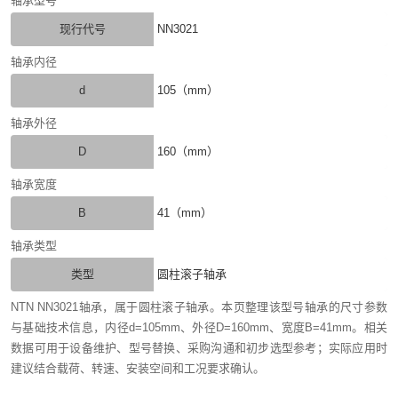
轴承型号
现行代号
NN3021
轴承内径
d
105（mm）
轴承外径
D
160（mm）
轴承宽度
B
41（mm）
轴承类型
类型
圆柱滚子轴承
NTN NN3021轴承，属于圆柱滚子轴承。本页整理该型号轴承的尺寸参数
与基础技术信息，内径d=105mm、外径D=160mm、宽度B=41mm。相关
数据可用于设备维护、型号替换、采购沟通和初步选型参考；实际应用时
建议结合载荷、转速、安装空间和工况要求确认。