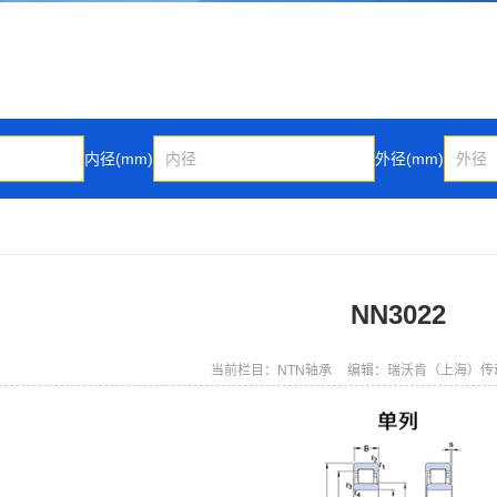
内径(mm)
外径(mm)
NN3022
当前栏目：NTN轴承
编辑：瑞沃肯（上海）传