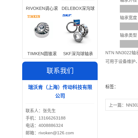
轴承外径
RIVOKEN调心滚
DELEBOX深沟球
子轴承
轴承
轴承宽度
轴承类型
NTN NN30
TIMKEN圆锥滚
SKF深沟球轴承
可用于设备维护
子轴承
联系我们
标签：
瑞沃肯（上海）传动科技有限
公司
上一篇：
NN30
联系人：张先生
手机：13166263188
电话：4008886324
邮箱：rivoken@126.com