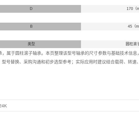
D
170（
B
45（
类型
圆柱滚
22轴承，属于圆柱滚子轴承。本页整理该型号轴承的尺寸参数与基础技术信息，内
、型号替换、采购沟通和初步选型参考；实际应用时建议结合载荷、转速
24K