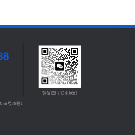
88
微信扫码 联系我们
55号28幢1