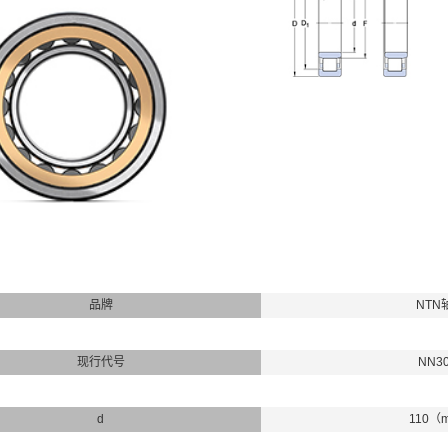
品牌
NTN
现行代号
NN3
d
110（