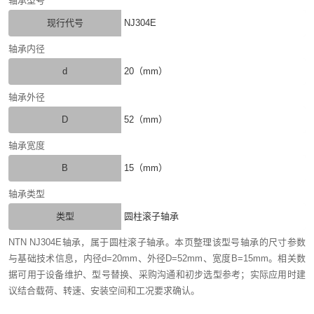
轴承型号
现行代号
NJ304E
轴承内径
d
20（mm）
轴承外径
D
52（mm）
轴承宽度
B
15（mm）
轴承类型
类型
圆柱滚子轴承
NTN NJ304E轴承，属于圆柱滚子轴承。本页整理该型号轴承的尺寸参数
与基础技术信息，内径d=20mm、外径D=52mm、宽度B=15mm。相关数
据可用于设备维护、型号替换、采购沟通和初步选型参考；实际应用时建
议结合载荷、转速、安装空间和工况要求确认。