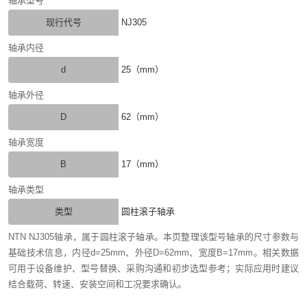
轴承型号
现行代号
NJ305
轴承内径
d
25（mm）
轴承外径
D
62（mm）
轴承宽度
B
17（mm）
轴承类型
类型
圆柱滚子轴承
NTN NJ305轴承，属于圆柱滚子轴承。本页整理该型号轴承的尺寸参数与
基础技术信息，内径d=25mm、外径D=62mm、宽度B=17mm。相关数据
可用于设备维护、型号替换、采购沟通和初步选型参考；实际应用时建议
结合载荷、转速、安装空间和工况要求确认。