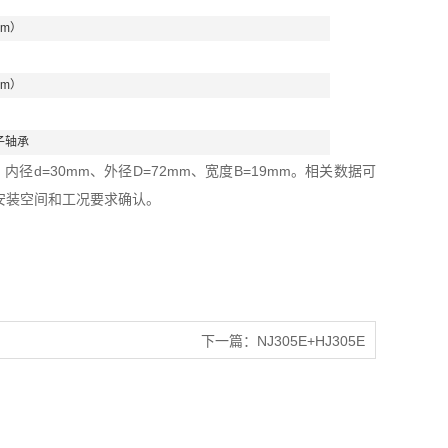
mm）
mm）
子轴承
径d=30mm、外径D=72mm、宽度B=19mm。相关数据可
安装空间和工况要求确认。
下一篇：
NJ305E+HJ305E