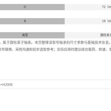
D
72（
B
19（
类型
圆柱滚
6轴承，属于圆柱滚子轴承。本页整理该型号轴承的尺寸参数与基础技术信息，内
型号替换、采购沟通和初步选型参考；实际应用时建议结合载荷、转速、
6+HJ306