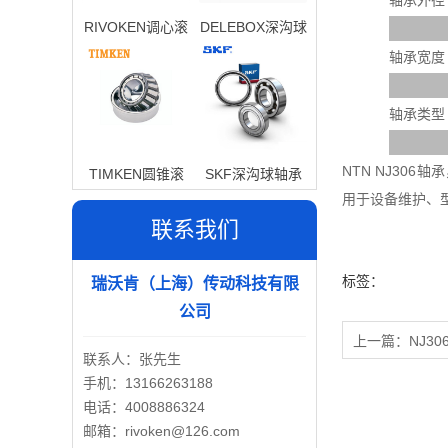
轴承外径
RIVOKEN调心滚
DELEBOX深沟球
子轴承
轴承
轴承宽度
轴承类型
NTN NJ30
TIMKEN圆锥滚
SKF深沟球轴承
用于设备维护、
子轴承
联系我们
标签：
瑞沃肯（上海）传动科技有限
公司
上一篇：
NJ30
联系人：张先生
手机：13166263188
电话：4008886324
邮箱：rivoken@126.com