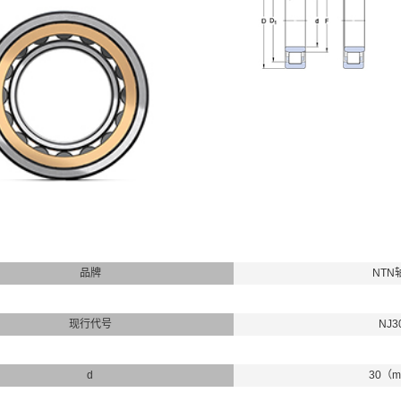
品牌
NTN
现行代号
NJ3
d
30（