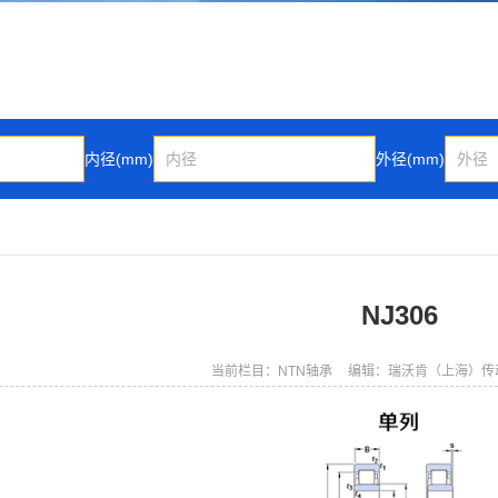
内径(mm)
外径(mm)
NJ306
当前栏目：NTN轴承
编辑：瑞沃肯（上海）传