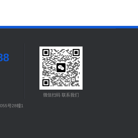
88
微信扫码 联系我们
55号28幢1