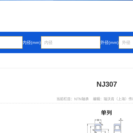
内径(mm)
外径(mm)
NJ307
当前栏目：NTN轴承
编辑：瑞沃肯（上海）传