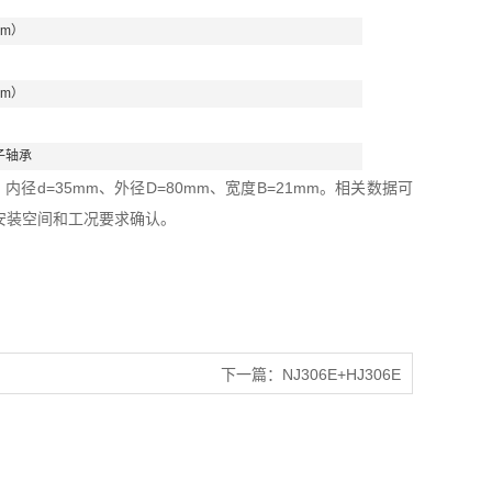
mm）
mm）
子轴承
径d=35mm、外径D=80mm、宽度B=21mm。相关数据可
安装空间和工况要求确认。
下一篇：
NJ306E+HJ306E