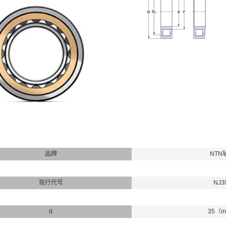
品牌
NTN
现行代号
NJ3
d
35（