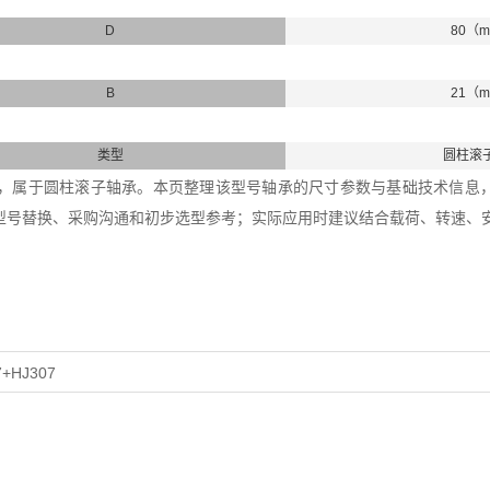
D
80（
B
21（
类型
圆柱滚
7轴承，属于圆柱滚子轴承。本页整理该型号轴承的尺寸参数与基础技术信息，内
型号替换、采购沟通和初步选型参考；实际应用时建议结合载荷、转速、
7+HJ307