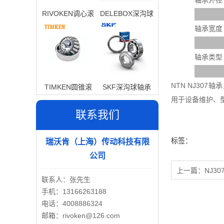
轴承外径
RIVOKEN调心滚
DELEBOX深沟球
子轴承
轴承
轴承宽度
轴承类型
NTN NJ30
TIMKEN圆锥滚
SKF深沟球轴承
用于设备维护、
子轴承
联系我们
标签：
瑞沃肯（上海）传动科技有限
公司
上一篇：
NJ30
联系人：张先生
手机：13166263188
电话：4008886324
邮箱：rivoken@126.com