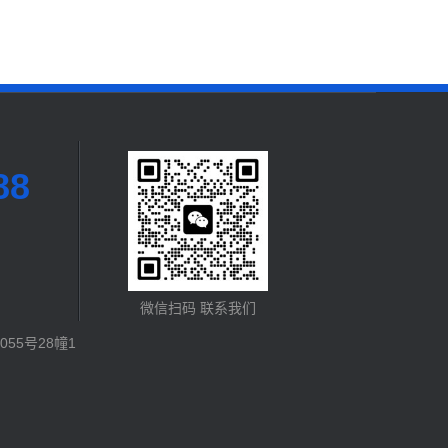
88
微信扫码 联系我们
55号28幢1