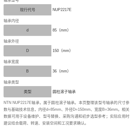
轴承型号
现行代号
NUP2217E
轴承内径
d
85（mm）
轴承外径
D
150（mm）
轴承宽度
B
36（mm）
轴承类型
类型
圆柱滚子轴承
NTN NUP2217E轴承，属于圆柱滚子轴承。本页整理该型号轴承的尺寸参
数与基础技术信息，内径d=85mm、外径D=150mm、宽度B=36mm。相关
数据可用于设备维护、型号替换、采购沟通和初步选型参考；实际应用时
建议结合载荷、转速、安装空间和工况要求确认。