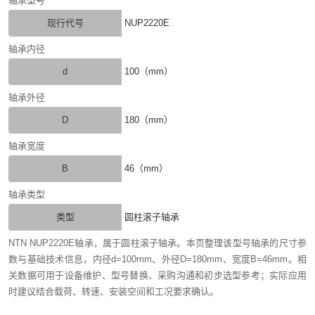
轴承型号
现行代号
NUP2220E
轴承内径
d
100（mm）
轴承外径
D
180（mm）
轴承宽度
B
46（mm）
轴承类型
类型
圆柱滚子轴承
NTN NUP2220E轴承，属于圆柱滚子轴承。本页整理该型号轴承的尺寸参
数与基础技术信息，内径d=100mm、外径D=180mm、宽度B=46mm。相
关数据可用于设备维护、型号替换、采购沟通和初步选型参考；实际应用
时建议结合载荷、转速、安装空间和工况要求确认。