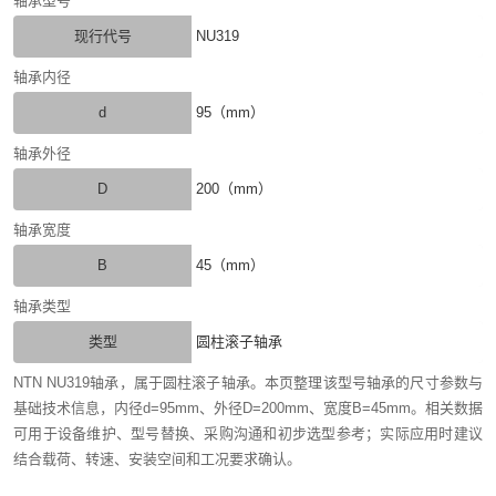
轴承型号
现行代号
NU319
轴承内径
d
95（mm）
轴承外径
D
200（mm）
轴承宽度
B
45（mm）
轴承类型
类型
圆柱滚子轴承
NTN NU319轴承，属于圆柱滚子轴承。本页整理该型号轴承的尺寸参数与
基础技术信息，内径d=95mm、外径D=200mm、宽度B=45mm。相关数据
可用于设备维护、型号替换、采购沟通和初步选型参考；实际应用时建议
结合载荷、转速、安装空间和工况要求确认。