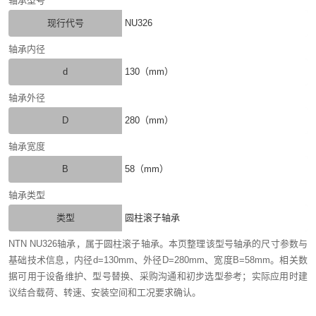
轴承型号
现行代号
NU326
轴承内径
d
130（mm）
轴承外径
D
280（mm）
轴承宽度
B
58（mm）
轴承类型
类型
圆柱滚子轴承
NTN NU326轴承，属于圆柱滚子轴承。本页整理该型号轴承的尺寸参数与
基础技术信息，内径d=130mm、外径D=280mm、宽度B=58mm。相关数
据可用于设备维护、型号替换、采购沟通和初步选型参考；实际应用时建
议结合载荷、转速、安装空间和工况要求确认。