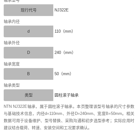
轴承型号
现行代号
NJ322E
轴承内径
d
110（mm）
轴承外径
D
240（mm）
轴承宽度
B
50（mm）
轴承类型
类型
圆柱滚子轴承
NTN NJ322E轴承，属于圆柱滚子轴承。本页整理该型号轴承的尺寸参数
与基础技术信息，内径d=110mm、外径D=240mm、宽度B=50mm。相关
数据可用于设备维护、型号替换、采购沟通和初步选型参考；实际应用时
建议结合载荷、转速、安装空间和工况要求确认。