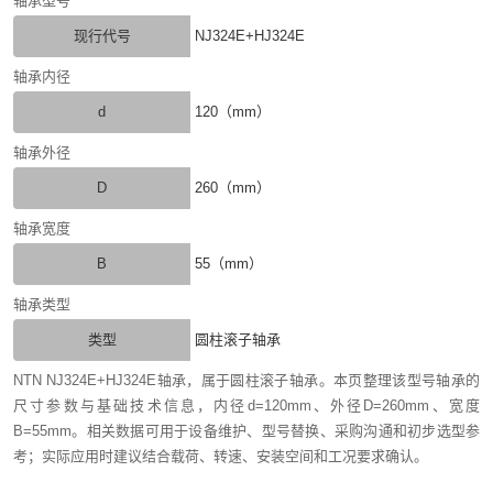
轴承型号
现行代号
NJ324E+HJ324E
轴承内径
d
120（mm）
轴承外径
D
260（mm）
轴承宽度
B
55（mm）
轴承类型
类型
圆柱滚子轴承
NTN NJ324E+HJ324E轴承，属于圆柱滚子轴承。本页整理该型号轴承的
尺寸参数与基础技术信息，内径d=120mm、外径D=260mm、宽度
B=55mm。相关数据可用于设备维护、型号替换、采购沟通和初步选型参
考；实际应用时建议结合载荷、转速、安装空间和工况要求确认。