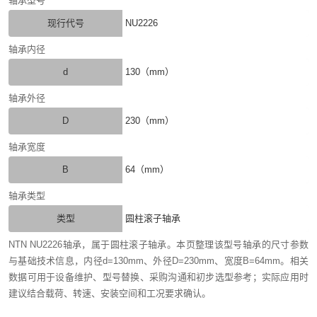
轴承型号
现行代号
NU2226
轴承内径
d
130（mm）
轴承外径
D
230（mm）
轴承宽度
B
64（mm）
轴承类型
类型
圆柱滚子轴承
NTN NU2226轴承，属于圆柱滚子轴承。本页整理该型号轴承的尺寸参数
与基础技术信息，内径d=130mm、外径D=230mm、宽度B=64mm。相关
数据可用于设备维护、型号替换、采购沟通和初步选型参考；实际应用时
建议结合载荷、转速、安装空间和工况要求确认。